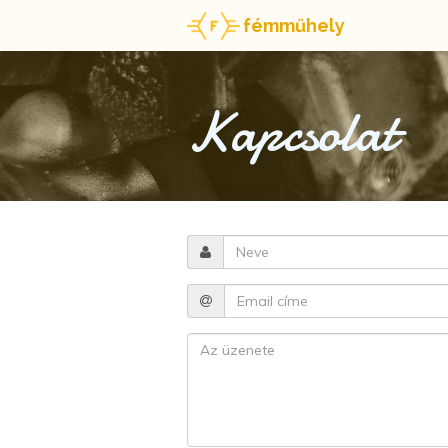
fémműhely
Kapcsolat