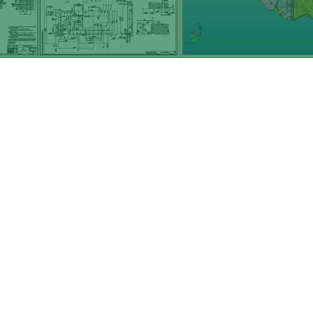
Szeretne gyártatni velünk?
Keressen
Minket
, látogassa meg
gépparkunkat
,
Vagy nézze meg
pár munkánkat a
múltból.