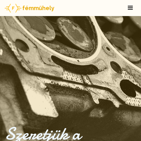
fémműhely
Szeretjük a