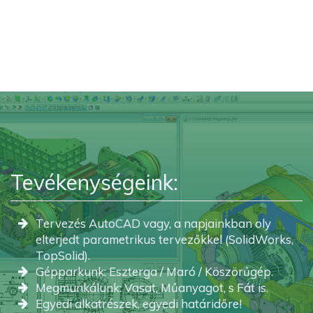
Tevékenységeink:
Tervezés AutoCAD vagy, a napjainkban oly
elterjedt parametrikus tervezőkkel (SolidWorks,
TopSolid).
Gépparkunk: Eszterga / Maró / Köszörűgép.
Megmunkálunk: Vasat, Műanyagot, s Fát is.
Egyedi alkatrészek, egyedi határidőre!